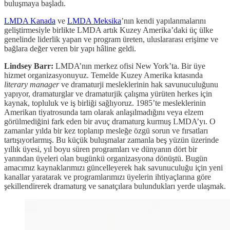
buluşmaya başladı.
LMDA Kanada
ve
LMDA Meksika
’nın kendi yapılanmalarını
geliştirmesiyle birlikte LMDA artık Kuzey Amerika’daki üç ülke
genelinde liderlik yapan ve program üreten, uluslararası erişime ve
bağlara değer veren bir yapı hâline geldi.
Lindsey Barr:
LMDA’nın merkez ofisi New York’ta. Bir üye
hizmet organizasyonuyuz. Temelde Kuzey Amerika kıtasında
literary manager
ve dramaturji mesleklerinin hak savunuculuğunu
yapıyor, dramaturglar ve dramaturjik çalışma yürüten herkes için
kaynak, topluluk ve iş birliği sağlıyoruz. 1985’te mesleklerinin
Amerikan tiyatrosunda tam olarak anlaşılmadığını veya elzem
görülmediğini fark eden bir avuç dramaturg kurmuş LMDA’yı. O
zamanlar yılda bir kez toplanıp mesleğe özgü sorun ve fırsatları
tartışıyorlarmış. Bu küçük buluşmalar zamanla beş yüzün üzerinde
yıllık üyesi, yıl boyu süren programları ve dünyanın dört bir
yanından üyeleri olan bugünkü organizasyona dönüştü. Bugün
amacımız kaynaklarımızı güncelleyerek hak savunuculuğu için yeni
kanallar yaratarak ve programlarımızı üyelerin ihtiyaçlarına göre
şekillendirerek dramaturg ve sanatçılara bulundukları yerde ulaşmak.