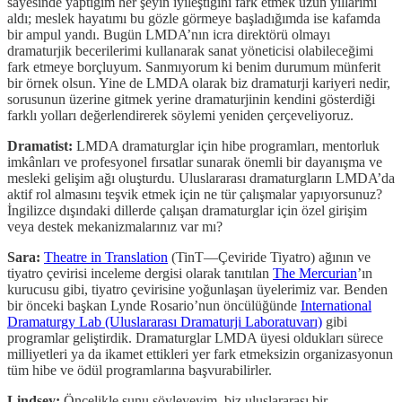
sayesinde yaptığım her şeyin iyileştiğini fark etmek uzun yıllarımı
aldı; meslek hayatımı bu gözle görmeye başladığımda ise kafamda
bir ampul yandı. Bugün LMDA’nın icra direktörü olmayı
dramaturjik becerilerimi kullanarak sanat yöneticisi olabileceğimi
fark etmeye borçluyum. Sanmıyorum ki benim durumum münferit
bir örnek olsun. Yine de LMDA olarak biz dramaturji kariyeri nedir,
sorusunun üzerine gitmek yerine dramaturjinin kendini gösterdiği
farklı yolları değerlendirerek söylemi yeniden çerçeveliyoruz.
Dramatist:
LMDA dramaturglar için hibe programları, mentorluk
imkânları ve profesyonel fırsatlar sunarak önemli bir dayanışma ve
mesleki gelişim ağı oluşturdu. Uluslararası dramaturgların LMDA’da
aktif rol almasını teşvik etmek için ne tür çalışmalar yapıyorsunuz?
İngilizce dışındaki dillerde çalışan dramaturglar için özel girişim
veya destek mekanizmalarınız var mı?
Sara:
Theatre in Translation
(TinT—Çeviride Tiyatro) ağının ve
tiyatro çevirisi inceleme dergisi olarak tanıtılan
The Mercurian
’ın
kurucusu gibi, tiyatro çevirisine yoğunlaşan üyelerimiz var. Benden
bir önceki başkan Lynde Rosario’nun öncülüğünde
International
Dramaturgy Lab (Uluslararası Dramaturji Laboratuvarı)
gibi
programlar geliştirdik. Dramaturglar LMDA üyesi oldukları sürece
milliyetleri ya da ikamet ettikleri yer fark etmeksizin organizasyonun
tüm hibe ve ödül programlarına başvurabilirler.
Lindsey:
Öncelikle şunu söyleyeyim, biz uluslararası bir