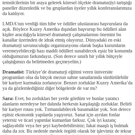
temsilcilerinin bir araya gelerek küresel ölçekte dramaturjiyi tartıştığı
paneller düzenledik ve bu gruplardan üyeler yıllık konferanslarımıza
da katılıyor.
LMDA’nın verdiği tüm hibe ve ödüller uluslararası başvurulara da
açık. Böylece Kuzey Amerika dışından başvurup bu ödülleri alan
kişiler aracılığıyla küresel dramaturji çalışmalarının önemini bu
kanallar üzerinden de idrak etmiş oluyoruz. Dünyadaki en eski
dramaturji savunuculuğu organizasyonu olarak başka kurumların
veremeyebileceği bazı maddi ödülleri sunabilecek eşsiz bir konumda
olduğumuzun farkındayız. (Son derece sınırlı bir yıllık bütçeyle
çalıştığımızı da belirtmeden geçmeyelim.)
Dramatist:
Türkiye’de dramaturji eğitimi veren üniversite
programları olsa da birçok mezun sahne sanatlarında sürdürülebilir
bir kariyer kurmakta zorlanıyor. Benzer zorluklar Kuzey Amerika’da
ya da gözlemlediğiniz diğer bölgelerde de var mı?
Sara:
Evet, bu zorlukları her yerde gördüm ve bunlar yaratıcı
alanların neredeyse her dalında herkesin karşılaştığı zorluklar. Belirli
bir kariyer rotası yok. Tırmanılabilecek basamaklar yok. Son derece
eşitsiz ekonomik yapılarda yaşıyoruz. Sanat için ayrılan fonlar
yetersiz ve ticari yapımlar kumardan farksız. Çok iyi kazanç
sağlayabilir veya her şeyi kaybedebilirsiniz; fakat maaşlı iş bulmak
daha da zor. Bu nedenle meslek örgütü olarak bir işlevimiz de tekrar