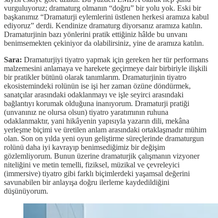
vurguluyoruz; dramaturg olmanın “doğru” bir yolu yok. Eski bir
başkanımız “Dramaturji eylemlerini üstlenen herkesi aramıza kabul
ediyoruz” derdi. Kendinize dramaturg diyorsanız aramıza katılın.
Dramaturjinin bazı yönlerini pratik ettiğiniz hâlde bu unvanı
benimsemekten çekiniyor da olabilirsiniz, yine de aramıza katılın.
Sara:
Dramaturjiyi tiyatro yapmak için gereken her tür performans
malzemesini anlamaya ve harekete geçirmeye dair birbiriyle ilişkili
bir pratikler bütünü olarak tanımlarım. Dramaturjinin tiyatro
ekosistemindeki rolünün ise işi her zaman özüne döndürmek,
sanatçılar arasındaki odaklanmayı ve işle seyirci arasındaki
bağlantıyı korumak olduğuna inanıyorum. Dramaturji pratiği
(unvanınız ne olursa olsun) tiyatro yaratımının ruhuna
odaklanmaktır, yani hikâyenin yapısıyla yazarın dili, mekâna
yerleşme biçimi ve üretilen anlam arasındaki ortaklaşmadır mühim
olan. Son on yılda yeni oyun geliştirme süreçlerinde dramaturgun
rolünü daha iyi kavrayıp benimsediğimiz bir değişim
gözlemliyorum. Bunun üzerine dramaturjik çalışmanın vizyoner
niteliğini ve metin temelli, fiziksel, müzikal ve çevreleyici
(immersive) tiyatro gibi farklı biçimlerdeki yaşamsal değerini
savunabilen bir anlayışa doğru ilerleme kaydedildiğini
düşünüyorum.