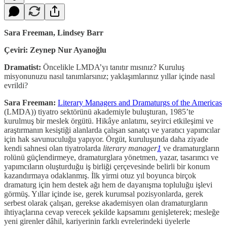
Sara Freeman, Lindsey Barr
Çeviri: Zeynep Nur Ayanoğlu
Dramatist:
Öncelikle LMDA’yı tanıtır mısınız? Kuruluş
misyonunuzu nasıl tanımlarsınız; yaklaşımlarınız yıllar içinde nasıl
evrildi?
Sara Freeman:
Literary Managers and Dramaturgs of the Americas
(LMDA)) tiyatro sektörünü akademiyle buluşturan, 1985’te
kurulmuş bir meslek örgütü. Hikâye anlatımı, seyirci etkileşimi ve
araştırmanın kesiştiği alanlarda çalışan sanatçı ve yaratıcı yapımcılar
için hak savunuculuğu yapıyor. Örgüt, kuruluşunda daha ziyade
kendi sahnesi olan tiyatrolarda
literary manager
1
ve dramaturgların
rolünü güçlendirmeye, dramaturglara yönetmen, yazar, tasarımcı ve
yapımcıların oluşturduğu iş birliği çerçevesinde belirli bir konum
kazandırmaya odaklanmış. İlk yirmi otuz yıl boyunca birçok
dramaturg için hem destek ağı hem de dayanışma topluluğu işlevi
görmüş. Yıllar içinde ise, gerek kurumsal pozisyonlarda, gerek
serbest olarak çalışan, gerekse akademisyen olan dramaturgların
ihtiyaçlarına cevap verecek şekilde kapsamını genişleterek; mesleğe
yeni girenler dâhil, kariyerinin farklı evrelerindeki üyelerle