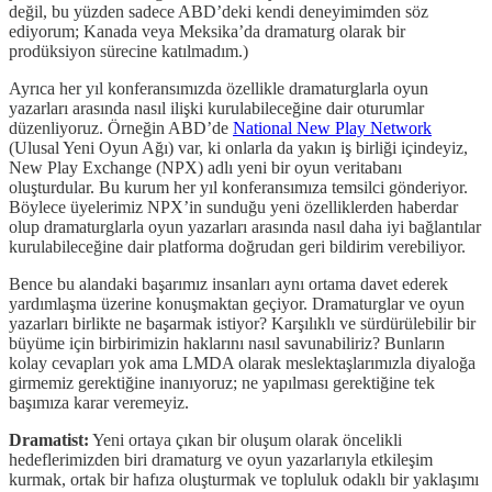
değil, bu yüzden sadece ABD’deki kendi deneyimimden söz
ediyorum; Kanada veya Meksika’da dramaturg olarak bir
prodüksiyon sürecine katılmadım.)
Ayrıca her yıl konferansımızda özellikle dramaturglarla oyun
yazarları arasında nasıl ilişki kurulabileceğine dair oturumlar
düzenliyoruz. Örneğin ABD’de
National New Play Network
(Ulusal Yeni Oyun Ağı) var, ki onlarla da yakın iş birliği içindeyiz,
New Play Exchange (NPX) adlı yeni bir oyun veritabanı
oluşturdular. Bu kurum her yıl konferansımıza temsilci gönderiyor.
Böylece üyelerimiz NPX’in sunduğu yeni özelliklerden haberdar
olup dramaturglarla oyun yazarları arasında nasıl daha iyi bağlantılar
kurulabileceğine dair platforma doğrudan geri bildirim verebiliyor.
Bence bu alandaki başarımız insanları aynı ortama davet ederek
yardımlaşma üzerine konuşmaktan geçiyor. Dramaturglar ve oyun
yazarları birlikte ne başarmak istiyor? Karşılıklı ve sürdürülebilir bir
büyüme için birbirimizin haklarını nasıl savunabiliriz? Bunların
kolay cevapları yok ama LMDA olarak meslektaşlarımızla diyaloğa
girmemiz gerektiğine inanıyoruz; ne yapılması gerektiğine tek
başımıza karar veremeyiz.
Dramatist:
Yeni ortaya çıkan bir oluşum olarak öncelikli
hedeflerimizden biri dramaturg ve oyun yazarlarıyla etkileşim
kurmak, ortak bir hafıza oluşturmak ve topluluk odaklı bir yaklaşımı