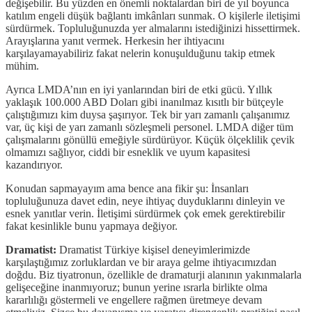
değişebilir. Bu yüzden en önemli noktalardan biri de yıl boyunca
katılım engeli düşük bağlantı imkânları sunmak. O kişilerle iletişimi
sürdürmek. Topluluğunuzda yer almalarını istediğinizi hissettirmek.
Arayışlarına yanıt vermek. Herkesin her ihtiyacını
karşılayamayabiliriz fakat nelerin konuşulduğunu takip etmek
mühim.
Ayrıca LMDA’nın en iyi yanlarından biri de etki gücü. Yıllık
yaklaşık 100.000 ABD Doları gibi inanılmaz kısıtlı bir bütçeyle
çalıştığımızı kim duysa şaşırıyor. Tek bir yarı zamanlı çalışanımız
var, üç kişi de yarı zamanlı sözleşmeli personel. LMDA diğer tüm
çalışmalarını gönüllü emeğiyle sürdürüyor. Küçük ölçeklilik çevik
olmamızı sağlıyor, ciddi bir esneklik ve uyum kapasitesi
kazandırıyor.
Konudan sapmayayım ama bence ana fikir şu: İnsanları
topluluğunuza davet edin, neye ihtiyaç duyduklarını dinleyin ve
esnek yanıtlar verin. İletişimi sürdürmek çok emek gerektirebilir
fakat kesinlikle bunu yapmaya değiyor.
Dramatist:
Dramatist Türkiye kişisel deneyimlerimizde
karşılaştığımız zorluklardan ve bir araya gelme ihtiyacımızdan
doğdu. Biz tiyatronun, özellikle de dramaturji alanının yakınmalarla
gelişeceğine inanmıyoruz; bunun yerine ısrarla birlikte olma
kararlılığı göstermeli ve engellere rağmen üretmeye devam