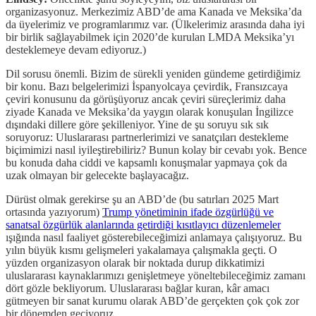
organizasyonuz. Merkezimiz ABD’de ama Kanada ve Meksika’da
da üyelerimiz ve programlarımız var. (Ülkelerimiz arasında daha iyi
bir birlik sağlayabilmek için 2020’de kurulan LMDA Meksika’yı
desteklemeye devam ediyoruz.)
Dil sorusu önemli. Bizim de sürekli yeniden gündeme getirdiğimiz
bir konu. Bazı belgelerimizi İspanyolcaya çevirdik, Fransızcaya
çeviri konusunu da görüşüyoruz ancak çeviri süreçlerimiz daha
ziyade Kanada ve Meksika’da yaygın olarak konuşulan İngilizce
dışındaki dillere göre şekilleniyor. Yine de şu soruyu sık sık
soruyoruz: Uluslararası partnerlerimizi ve sanatçıları destekleme
biçimimizi nasıl iyileştirebiliriz? Bunun kolay bir cevabı yok. Bence
bu konuda daha ciddi ve kapsamlı konuşmalar yapmaya çok da
uzak olmayan bir gelecekte başlayacağız.
Dürüst olmak gerekirse şu an ABD’de (bu satırları 2025 Mart
ortasında yazıyorum)
Trump yönetiminin ifade özgürlüğü ve
sanatsal özgürlük alanlarında getirdiği kısıtlayıcı düzenlemeler
ışığında nasıl faaliyet gösterebileceğimizi anlamaya çalışıyoruz. Bu
yılın büyük kısmı gelişmeleri yakalamaya çalışmakla geçti. O
yüzden organizasyon olarak bir noktada durup dikkatimizi
uluslararası kaynaklarımızı genişletmeye yöneltebileceğimiz zamanı
dört gözle bekliyorum. Uluslararası bağlar kuran, kâr amacı
gütmeyen bir sanat kurumu olarak ABD’de gerçekten çok çok zor
bir dönemden geçiyoruz.