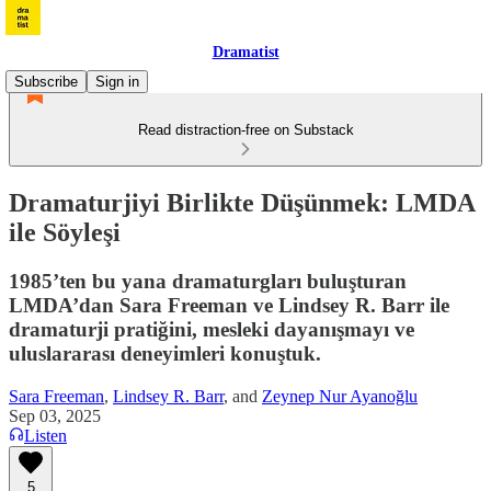
Dramatist
Subscribe
Sign in
Read distraction-free on Substack
Dramaturjiyi Birlikte Düşünmek: LMDA
ile Söyleşi
1985’ten bu yana dramaturgları buluşturan
LMDA’dan Sara Freeman ve Lindsey R. Barr ile
dramaturji pratiğini, mesleki dayanışmayı ve
uluslararası deneyimleri konuştuk.
Sara Freeman
,
Lindsey R. Barr
, and
Zeynep Nur Ayanoğlu
Sep 03, 2025
Listen
5