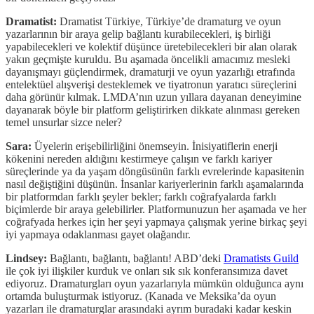
Dramatist:
Dramatist Türkiye, Türkiye’de dramaturg ve oyun
yazarlarının bir araya gelip bağlantı kurabilecekleri, iş birliği
yapabilecekleri ve kolektif düşünce üretebilecekleri bir alan olarak
yakın geçmişte kuruldu. Bu aşamada öncelikli amacımız mesleki
dayanışmayı güçlendirmek, dramaturji ve oyun yazarlığı etrafında
entelektüel alışverişi desteklemek ve tiyatronun yaratıcı süreçlerini
daha görünür kılmak. LMDA’nın uzun yıllara dayanan deneyimine
dayanarak böyle bir platform geliştirirken dikkate alınması gereken
temel unsurlar sizce neler?
Sara:
Üyelerin erişebilirliğini önemseyin. İnisiyatiflerin enerji
kökenini nereden aldığını kestirmeye çalışın ve farklı kariyer
süreçlerinde ya da yaşam döngüsünün farklı evrelerinde kapasitenin
nasıl değiştiğini düşünün. İnsanlar kariyerlerinin farklı aşamalarında
bir platformdan farklı şeyler bekler; farklı coğrafyalarda farklı
biçimlerde bir araya gelebilirler. Platformunuzun her aşamada ve her
coğrafyada herkes için her şeyi yapmaya çalışmak yerine birkaç şeyi
iyi yapmaya odaklanması gayet olağandır.
Lindsey:
Bağlantı, bağlantı, bağlantı! ABD’deki
Dramatists Guild
ile çok iyi ilişkiler kurduk ve onları sık sık konferansımıza davet
ediyoruz. Dramaturgları oyun yazarlarıyla mümkün olduğunca aynı
ortamda buluşturmak istiyoruz. (Kanada ve Meksika’da oyun
yazarları ile dramaturglar arasındaki ayrım buradaki kadar keskin